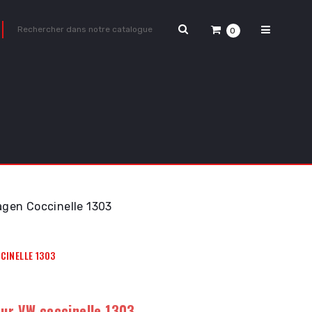
0
agen Coccinelle 1303
CINELLE 1303
our VW coccinelle 1303