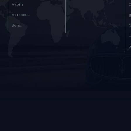
Avoirs
C
Adresses
g
)
Bons.
N
C
p