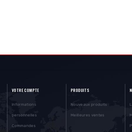
VOTRE COMPTE
PRODUITS
N
Informations
Nouveaux produits
L
personnelles
Meilleures ventes
M
Commandes
P