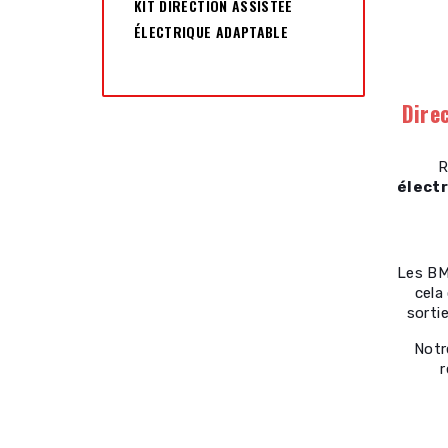
KIT DIRECTION ASSISTÉE
ÉLECTRIQUE ADAPTABLE
Dire
R
élect
Les BM
cela
sorti
Notr
r