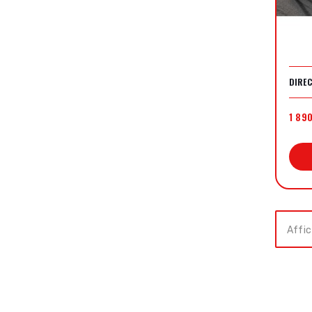
1 89
Affic