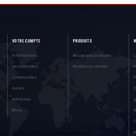
VOTRE COMPTE
PRODUITS
N
Informations
Nouveaux produits
L
personnelles
Meilleures ventes
M
Commandes
P
Avoirs
C
Adresses
g
)
Bons.
N
C
p