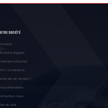
OTRE SOCIÉTÉ
ivraison
entions légales
aiement sécurisé
GV ( Conditions
énérale de ventes )
os partenaires
ontactez-nous
lan du site