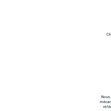
Ch
Nous 
mécan
réfé