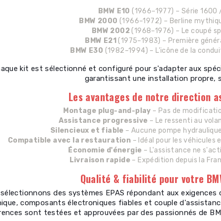
BMW E10
(1966–1977) – Série 1600 
BMW 2000
(1966–1972) – Berline mythiqu
BMW 2002
(1968–1976) – Le coupé spo
BMW E21
(1975–1983) – Première généra
BMW E30
(1982–1994) – L'icône de la condui
aque kit est sélectionné et configuré pour s'adapter aux spécif
garantissant une installation propre, s
Les avantages de notre direction a
Montage plug-and-play
– Pas de modificatio
Assistance progressive
– Le ressenti au volan
Silencieux et fiable
– Aucune pompe hydraulique,
Compatible avec la restauration
– Idéal pour les véhicules 
Économie d'énergie
– L'assistance ne s'act
Livraison rapide
– Expédition depuis la Fra
Qualité & fiabilité pour votre B
sélectionnons des systèmes EPAS répondant aux exigences de 
ique, composants électroniques fiables et couple d'assistanc
rences sont testées et approuvées par des passionnés de BMW