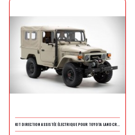
KIT DIRECTION ASSISTÉE ÉLECTRIQUE POUR TOYOTA LAND CRUISER FJ40 / FJ43 / FJ45 (SERIES 4)