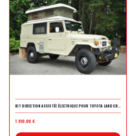
KIT DIRECTION ASSISTÉE ÉLECTRIQUE POUR TOYOTA LAND CRUISER BJ40/42/43/45/46 (SERIES 4)
1 910,00 €