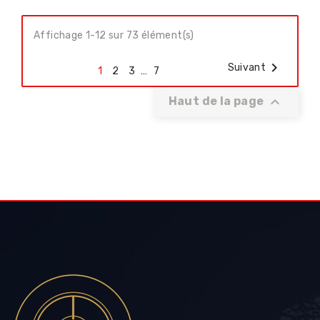
Affichage 1-12 sur 73 élément(s)

Suivant
1
2
3
…
7

Haut de la page