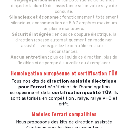
Réglage personnalisé :
un potentiomètre permet
d'ajuster la dureté de l'assistance selon votre style de
conduite.
Silencieux et économe :
fonctionnement totalement
silencieux, consommation de 5 à 7 ampères maximum
en pleine manœuvre.
Sécurité intégrée :
en cas de coupure électrique, la
direction repasse automatiquement en mode non
assisté — vous gardez le contrôle en toutes
circonstances.
Aucun entretien :
plus de liquide de direction, plus de
flexibles ni de pompe à surveiller ou à remplacer.
Homologation européenne et certification TÜV
Tous nos kits de
direction assistée électrique
pour Ferrari
bénéficient de l'homologation
européenne et de la
certification qualité TÜV
. Ils
sont autorisés en compétition : rallye, rallye VHC et
drift.
Modèles Ferrari compatibles
Nous proposons des kits de direction assistée
électrique pour les Ferrari suivantes :