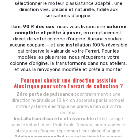
sélectionner le moteur d'assistance adapté : une
direction vive, précise et naturelle, fidèle aux
sensations d'origine.
Dans
90 % des cas
, nous vous livrons une
colonne
complète et prête à poser
, en remplacement
direct de votre colonne d'origine. Aucune soudure,
aucune coupure — et une installation 100 % réversible
qui préserve la valeur de votre Ferrari. Pour les
modèles les plus rares, nous récupérons votre
colonne d'origine, la transformons dans nos ateliers,
et vous la renvoyons modifiée et prête à monter.
Pourquoi choisir une direction assistée
électrique pour votre Ferrari de collection ?
Zéro perte de puissance :
contrairement à une
direction hydraulique (3 à 4 ch absorbés par la pompe),
notre système électrique ne prélève rien sur votre
moteur.
Installation discrète et réversible :
le kit se loge
sous le volant, dans l'habitacle. Neiman, commandes et
plastiques d'origine reprennent leur place d'origine.