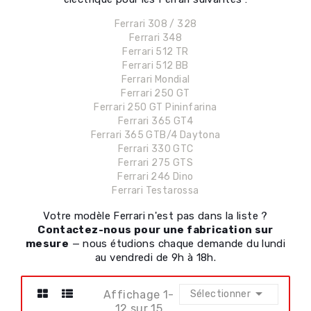
Ferrari 308 / 328
Ferrari 348
Ferrari 512 TR
Ferrari 512 BB
Ferrari Mondial
Ferrari 250 GT
Ferrari 250 GT Pininfarina
Ferrari 365 GT4
Ferrari 365 GTB/4 Daytona
Ferrari 330 GTC
Ferrari 275 GTS
Ferrari 246 Dino
Ferrari Testarossa
Votre modèle Ferrari n'est pas dans la liste ?
Contactez-nous pour une fabrication sur
mesure
— nous étudions chaque demande du lundi
au vendredi de 9h à 18h.

Affichage 1-
Sélectionner
12 sur 15