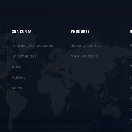
SUA CONTA
PRODUKTY
N
Informações pessoais
novos produtos
E
Encomendas
Mais vendidos
L
Ativo
P
Adresy
T
Vales
)
N
C
M