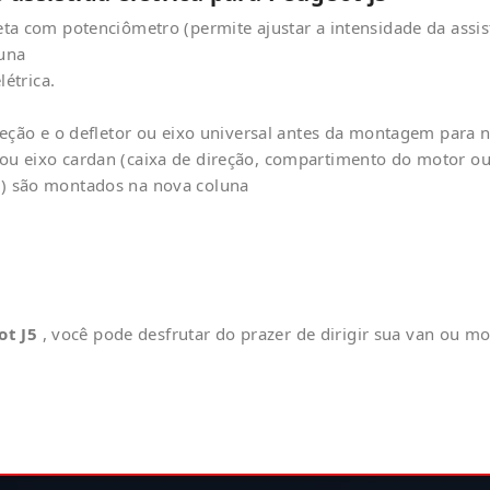
leta com potenciômetro (permite ajustar a intensidade da assis
luna
étrica.
 direção e o defletor ou eixo universal antes da montagem para
r ou eixo cardan (caixa de direção, compartimento do motor ou
na) são montados na nova coluna
ot J5
, você pode desfrutar do prazer de dirigir sua van ou m