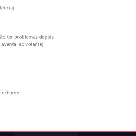
tência)
 não ter problemas depois
 avental ao volante)
otorhome.