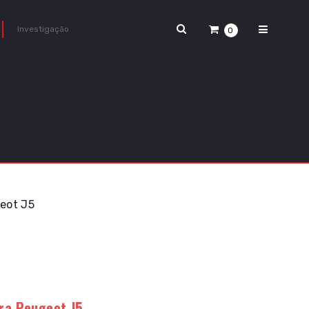
0
geot J5
ara Peugeot J5