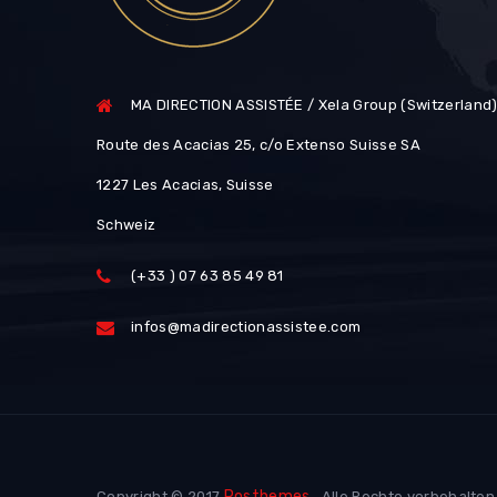
MA DIRECTION ASSISTÉE / Xela Group (Switzerland
Route des Acacias 25, c/o Extenso Suisse SA
1227 Les Acacias, Suisse
Schweiz
(+33 ) 07 63 85 49 81
infos@madirectionassistee.com
Posthemes
Copyright © 2017
. Alle Rechte vorbehalten