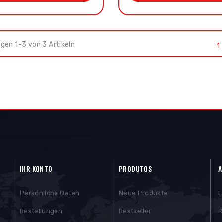
gen 1-3 von 3 Artikeln
1
IHR KONTO
PRODUTOS
A
Persönliche Daten
Neue Produkte
L
Bestellungen
Bestseller
R