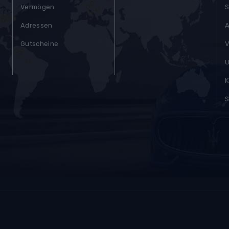
Vermögen
S
Adressen
A
Gutscheine
V
)
U
K
S
.