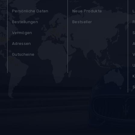
Persönliche Daten
Neue Produkte
L
Bestellungen
Bestseller
R
Vermögen
S
Adressen
A
Gutscheine
V
)
U
K
S