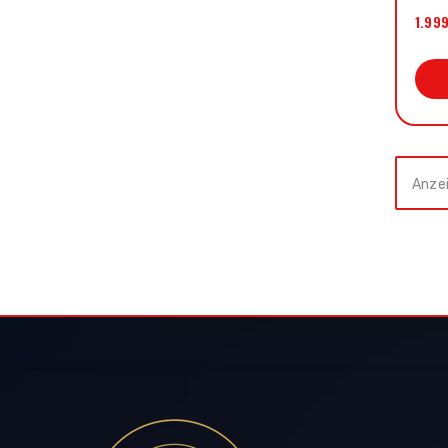
1.99
Anzei