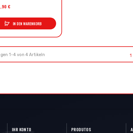
9,90 €
IN DEN WARENKORB
gen 1-4 von 4 Artikeln
1
IHR KONTO
PRODUTOS
A