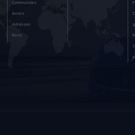
Commandes
P
Avoirs
C
Adresses
g
)
Bons.
N
C
p