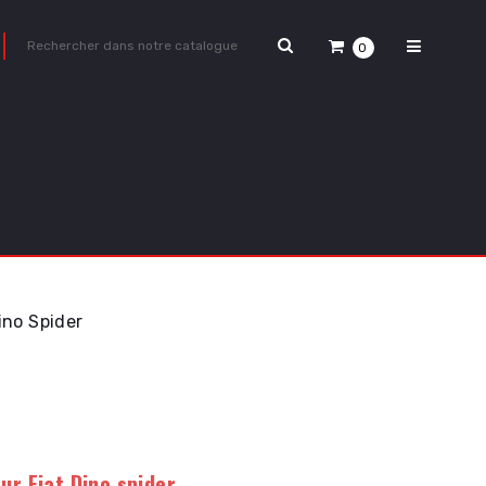
0
ino Spider
ur Fiat Dino spider